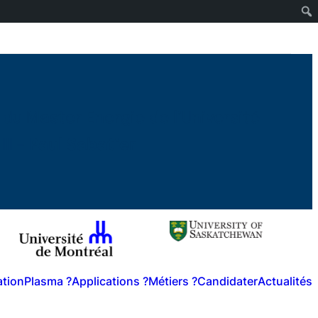
 du Master Energie de l’Université
II
– Paul Sabatier
ation
Plasma ?
Applications ?
Métiers ?
Candidater
Actualités