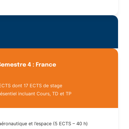
Semestre 4 : France
ECTS dont 17 ECTS de stage
ésentiel incluant Cours, TD et TP
aéronautique et l’espace (5 ECTS – 40 h)