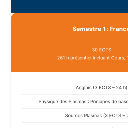
Semestre 1 : Franc
30 ECTS
261 h présentiel incluant Cours,
Anglais (3 ECTS – 24 h)
Physique des Plasmas : Principes de bas
Sources Plasmas (3 ECTS – 