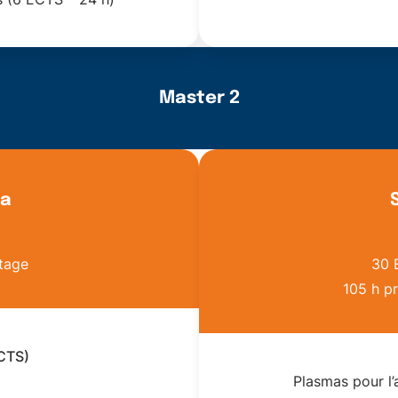
Master 2
da
tage
30 
105 h pr
ECTS)
Plasmas pour l’