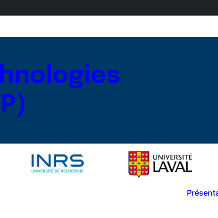
chnologies
Parcours
TP)
Toulouse I
Présent