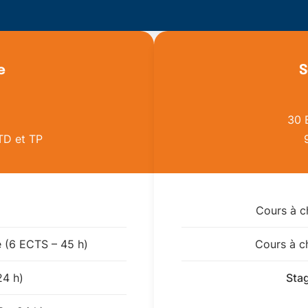
e
S
30 
 TD et TP
Cours à c
e (6 ECTS – 45 h)
Cours à c
24 h)
Sta